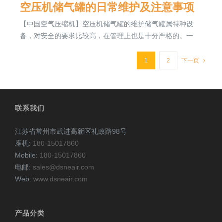
空压机储气罐的日常维护及注意事项
【中国空气压缩机】空压机储气罐的维护储气罐属特种设
备，对安全的要求比较高，在管理上也是十分严格的。一
1
2
下一页
联系我们
江苏省常州市武进高新区礼政路98号
座机:
180-15017860
Mobile:
180-15017860
电邮:
sales@dsneair.com
Web:
www.dsneair.com
产品分类