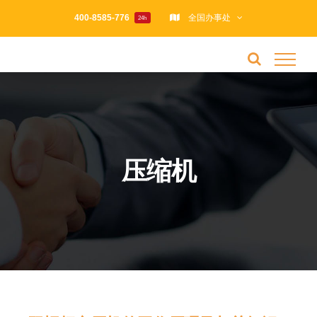
跳
400-8585-776
全国办事处
24h
过
内
容
压缩机