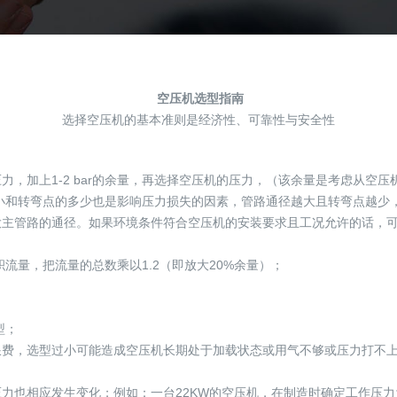
空压机
选型
指南
选择空压机的基本准则是经济性、可靠性与安全性
，加上1-2 bar的余量，再选择空压机的压力，（该余量是考虑从空
的大小和转弯点的多少也是影响压力损失的因素，管路通径越大且转弯点越
大主管路的通径。如果环境条件符合空压机的安装要求且工况允许的话，
流量，把流量的总数乘以1.2（即放大20%余量）；
；
型；
浪费，选型过小可能造成空压机长期处于加载状态或用气不够或压力打不
也相应发生变化；例如：一台22KW的空压机，在制造时确定工作压力为7