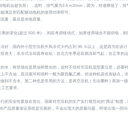
驱动电机会超负荷），这时，排气量为3.6 m3/min；因为，转速降低了
量能满足所匹配驱动电机的使用功率即可。
积流量，最后是供电容量。
距离的变化(超过 500 米) ，则应考虑移动式；如果使用场合不能供
冷好，国内外小型空压机中风冷式大约占到 90 ％以上，这是因为在设
，投资大；水冷式冷却器寿命短；在北方冬季还容易冻坏气缸；在正常的
量的水，有些场合是禁油和禁水的，这时不但对空压机选型要注意，必要
本上不含油，其活塞环和填料一般为聚四氟乙烯。但这种机器也有缺点，
到不含水。第二种也是常用的方法，是将空压机 ( 无论哪种 ) 再加
足工艺要求。
的安全性要放在首位。国家对空压机的生产实行规范化的“两证”制度，即
家的产品质量保证系统是完善的，不会出现大的质量问题，即使出现一些