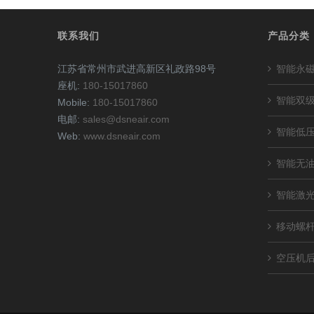
联系我们
产品分类
江苏省常州市武进高新区礼政路98号
智能永
座机:
180-15017860
智能双
Mobile:
180-15017860
电邮:
sales@dsneair.com
智能低
Web:
www.dsneair.com
智能无
智能激
移动螺
空压机