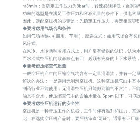
m3/min；当确定工作压力为8bar时，转速必须降低（否则
功率的选型是在满足工作压力和容积流量的条件下，供电容
因此，选配空压机的步骤是：先确定工作压力，再定相应容
◆
要考虑用气场合和条件
如用气场地狭小( 船用、车用 )，应选立式；如用气场合有长
风冷式。
在风冷、水冷两种冷却方式上，用户常有错误的认识，认为水
而水冷式空压机的致命缺点有四：必须有完备的上下水系统
◆
要考虑压缩空气质量
一般空压机产生的压缩空气均含有一定量润滑油，并有一定
解决的办法：一是选用无润滑空压机。这种空压机气缸中基
制药行业不能使用；无润滑空压机只能做到输气不含油，不能做
油又不含水，使压缩空气中的含油水量在 5ppm 以下，可满
◆
要考虑空压机运行的安全性
空压机是一种带压工作的机器，工作时伴有温升和压力，其运行
此，在选购空压机产品时，要严格审查“两证”。通常有证厂