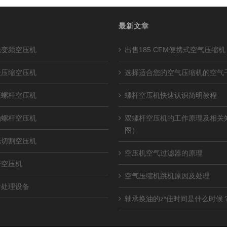
最新文章
磁变频空压机
出售185 CFM便携式空气压缩机
级压缩空压机
选择适合您的空气压缩机的空气
压螺杆空压机
螺杆空压机快速认识简明教程
油螺杆空压机
双螺杆空压机的工作原理及相关
图）
光切割空压机
空压机空气过滤器的原理
杆空压机
空气压缩机跳机原因及处理
后处理设备
轴承换油的z*佳时间是什么时候