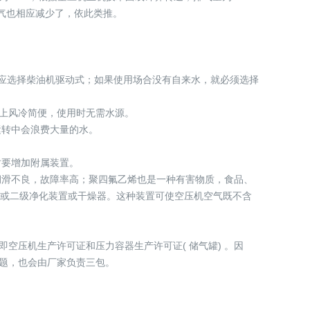
，排气也相应减少了，依此类推。
电，则应选择柴油机驱动式；如果使用场合没有自来水，就必须选择
计上风冷简便，使用时无需水源。
运转中会浪费大量的水。
时要增加附属装置。
润滑不良，故障率高；聚四氟乙烯也是一种有害物质，食品、
一级或二级净化装置或干燥器。这种装置可使空压机空气既不含
空压机生产许可证和压力容器生产许可证( 储气罐) 。因
问题，也会由厂家负责三包。