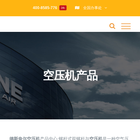
跳
400-8585-776
全国办事处
24h
过
内
容
空压机产品
德斯奈尔空压机
产品中心:螺杆式双螺杆与
空压机
是一种空气压