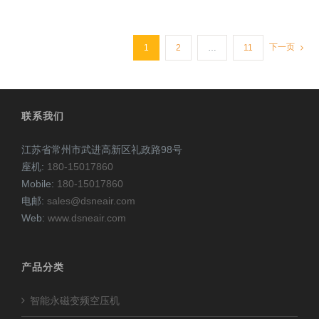
下一页
1
2
…
11
联系我们
江苏省常州市武进高新区礼政路98号
座机:
180-15017860
Mobile:
180-15017860
电邮:
sales@dsneair.com
Web:
www.dsneair.com
产品分类
智能永磁变频空压机