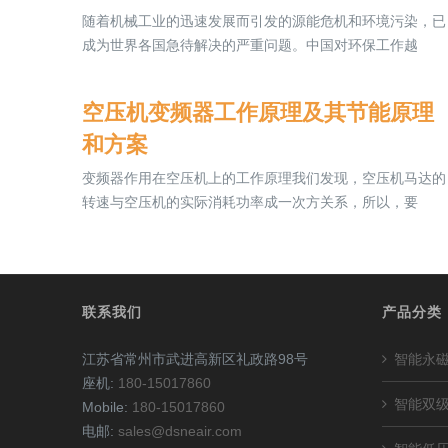
随着机械工业的迅速发展而引发的源能危机和环境污染，已
成为世界各国急待解决的严重问题。中国对环保工作越
空压机变频器工作原理及其节能原理
和方案
变频器作用在空压机上的工作原理我们发现，空压机马达的
转速与空压机的实际消耗功率成一次方关系，所以，要
联系我们
产品分类
江苏省常州市武进高新区礼政路98号
智能永
座机:
180-15017860
智能双
Mobile:
180-15017860
电邮:
sales@dsneair.com