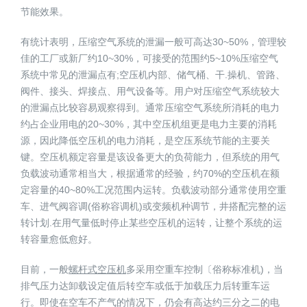
节能效果。
有统计表明，压缩空气系统的泄漏一般可高达30~50%，管理较
佳的工厂或新厂约10~30%，可接受的范围约5~10%压缩空气
系统中常见的泄漏点有;空压机内部、储气桶、干.操机、管路、
阀件、接头、焊接点、用气设备等。用户对压缩空气系统较大
的泄漏点比较容易观察得到。通常压缩空气系统所消耗的电力
约占企业用电的20~30%，其中空压机组更是电力主要的消耗
源，因此降低空压机的电力消耗，是空压系统节能的主要关
键。空压机额定容量是该设备更大的负荷能力，但系统的用气
负载波动通常相当大，根据通常的经验，约70%的空压机在额
定容量的40~80%工况范围内运转。负载波动部分通常使用空重
车、进气阀容调(俗称容调机)或变频机种调节，井搭配完整的运
转计划.在用气量低时停止某些空压机的运转，让整个系统的运
转容量愈低愈好。
目前，一般
螺杆式空压机
多采用空重车控制〔俗称标准机)，当
排气压力达卸载设定值后转空车或低于加载压力后转重车运
行。即使在空车不产气的情况下，仍会有高达约三分之二的电