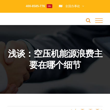
跳
400-8585-776
全国办事处
24h
过
内
容
浅谈：空压机能源浪费主
要在哪个细节