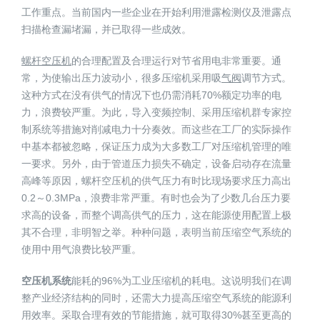
工作重点。当前国内一些企业在开始利用泄露检测仪及泄露点
扫描枪查漏堵漏，并已取得一些成效。
螺杆空压机
的合理配置及合理运行对节省用电非常重要。通
常，为使输出压力波动小，很多压缩机采用吸
气阀
调节方式。
这种方式在没有供气的情况下也仍需消耗70%额定功率的电
力，浪费较严重。为此，导入变频控制、采用压缩机群专家控
制系统等措施对削减电力十分奏效。而这些在工厂的实际操作
中基本都被忽略，保证压力成为大多数工厂对压缩机管理的唯
一要求。另外，由于管道压力损失不确定，设备启动存在流量
高峰等原因，螺杆空压机的供气压力有时比现场要求压力高出
0.2～0.3MPa，浪费非常严重。有时也会为了少数几台压力要
求高的设备，而整个调高供气的压力，这在能源使用配置上极
其不合理，非明智之举。种种问题，表明当前压缩空气系统的
使用中用气浪费比较严重。
空压机系统
能耗的96%为工业压缩机的耗电。这说明我们在调
整产业经济结构的同时，还需大力提高压缩空气系统的能源利
用效率。采取合理有效的节能措施，就可取得30%甚至更高的