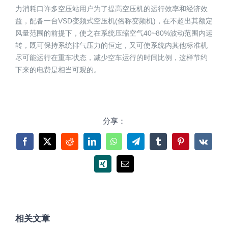
力消耗口许多空压站用户为了提高空压机的运行效率和经济效
益，配备一台VSD变频式空压机(俗称变频机)，在不超出其额定
风量范围的前提下，使之在系统压缩空气40~80%波动范围内运
转，既可保持系统排气压力的恒定，又可使系统内其他标准机
尽可能运行在重车状态，减少空车运行的时间比例，这样节约
下来的电费是相当可观的。
分享：
Facebook
X
Reddit
LinkedIn
WhatsApp
Telegram
Tumblr
Pinterest
Vk
Xing
电
邮
相关文章