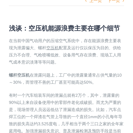
上一页
下一页
浅谈：空压机能源浪费主要在哪个细节
在当前中国气动用户的压缩空气系统中，存在能源浪费主要表
现为泄露偏大、螺杆
空压机
配置及运行仅以保压为目的、供给
压力不合理、气枪喷嘴低效、设备用气存在浪费、现场工人用
气成本意识淡薄等等问题。
螺杆空压机
在泄露问题上，工厂中的泄露量通常占供气量的10
～30%，而管理不善的工厂甚至可能高达50%。
有时一个汽车组装车间的泄漏点就有2万个，其中，泄露量的
90%以上来自设备使用中的零部件老化或破损。而尤为严重的
是，现场管理人员远远低估了泄漏造成的损失。比如，汽车点
焊工位的一个焊渣在气管上导致的一个直径1mm的小孔每年导
致的损失高达约3,525度电，几乎相当于两个三口之家的全年家
庭用电。加强泄漏损失意识、普及泄漏检测及预防手段是当前