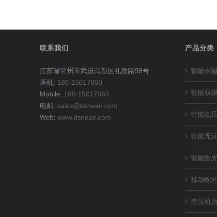
联系我们
产品分类
江苏省常州市武进高新区礼政路98号
智能永
座机:
180-15017860
智能双
Mobile:
180-15017860
电邮:
sales@dsneair.com
智能低
Web:
www.dsneair.com
智能无
智能激
移动螺
空压机