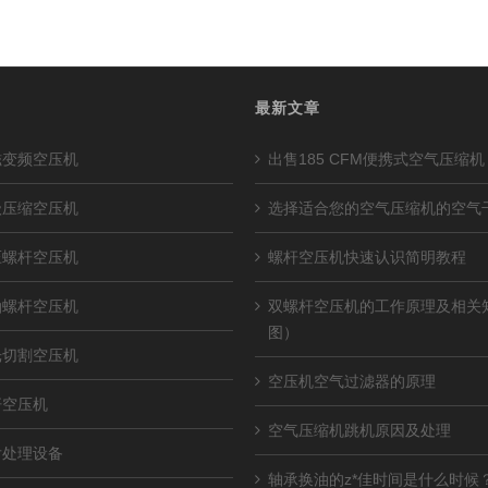
最新文章
磁变频空压机
出售185 CFM便携式空气压缩机
级压缩空压机
选择适合您的空气压缩机的空气
压螺杆空压机
螺杆空压机快速认识简明教程
油螺杆空压机
双螺杆空压机的工作原理及相关
图）
光切割空压机
空压机空气过滤器的原理
杆空压机
空气压缩机跳机原因及处理
后处理设备
轴承换油的z*佳时间是什么时候