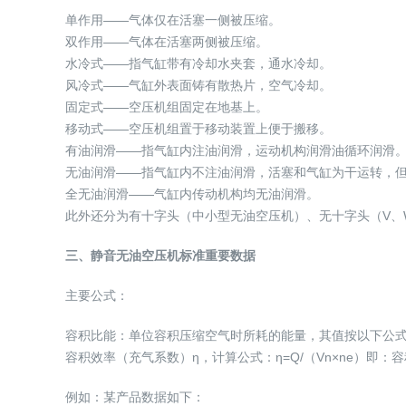
单作用——气体仅在活塞一侧被压缩。
双作用——气体在活塞两侧被压缩。
水冷式——指气缸带有冷却水夹套，通水冷却。
风冷式——气缸外表面铸有散热片，空气冷却。
固定式——空压机组固定在地基上。
移动式——空压机组置于移动装置上便于搬移。
有油润滑——指气缸内注油润滑，运动机构润滑油循环润滑
无油润滑——指气缸内不注油润滑，活塞和气缸为干运转，
全无油润滑——气缸内传动机构均无油润滑。
此外还分为有十字头（中小型无油空压机）、无十字头（V、
三、静音无油空压机标准重要数据
主要公式：
容积比能：单位容积压缩空气时所耗的能量，其值按以下公式计
容积效率（充气系数）η，计算公式：η=Q/（Vn×ne）即
例如：某产品数据如下：