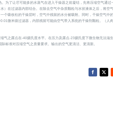
，空气受热。为了让尽可能多的水蒸气在进入干燥器之前凝结，先将压缩空气
体（水）在过滤器内部结合。在除去空气中杂质颗粒与水状液体之后，将空
中一个吸收柱的干燥层时，空气中残留的水分被吸附。同时，干燥空气中
.01微米级过滤器，内部残留可能由空气带入系统的干燥剂颗粒。（人肉眼
。
气之露点在-40摄氏度水平。在压力及露点-23摄氏度下微生物无法滋生
国际标准对压缩空气之质量要求。输出的空气更清洁、更清新。
Facebook
X