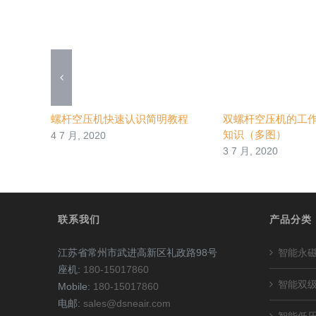
螺杆空压机快速认识简明教程
双螺杆空压机的工
知识（多图）
4 7 月, 2020
3 7 月, 2020
联系我们
产品分类
江苏省常州市武进高新区礼政路98号
智能永
座机:
180-15017860
智能双
Mobile:
180-15017860
电邮:
sales@dsneair.com