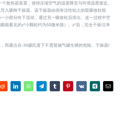
通过一个散热器装置，使得压缩空气的温度降至与环境温度接近。
气导入吸附干燥器。该干燥器由填有活性铝土的双吸收柱组
的一小部分向下流动，通过另一吸收柱后排出。这一过程中空
能看见的z*小颗粒约为50微米级）。z*后，完全干燥洁净
，而露点在-30摄氏度下不需冒储气罐生锈的危险。干燥器/
Reddit
LinkedIn
WhatsApp
Telegram
Tumblr
Pinterest
Vk
Xing
电
邮