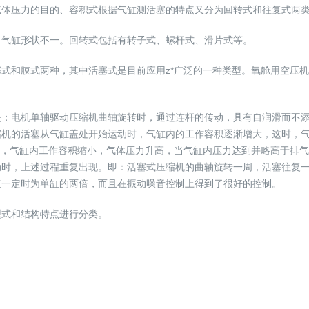
气体压力的目的、容积式根据气缸测活塞的特点又分为回转式和往复式两
，气缸形状不一。回转式包括有转子式、螺杆式、滑片式等。
式和膜式两种，其中活塞式是目前应用z*广泛的一种类型。氧舱用空压
是：电机单轴驱动压缩机曲轴旋转时，通过连杆的传动，具有自润滑而不
缩机的活塞从气缸盖处开始运动时，气缸内的工作容积逐渐增大，这时，
时，气缸内工作容积缩小，气体压力升高，当气缸内压力达到并略高于排
动时，上述过程重复出现。即：活塞式压缩机的曲轴旋转一周，活塞往复
速一定时为单缸的两倍，而且在振动噪音控制上得到了很好的控制。
型式和结构特点进行分类。