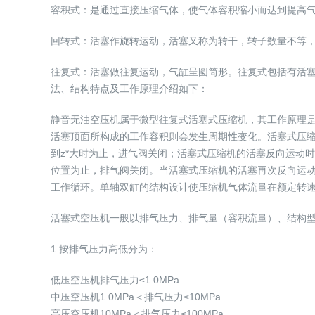
容积式：是通过直接压缩气体，使气体容积缩小而达到提高
回转式：活塞作旋转运动，活塞又称为转干，转子数量不等
往复式：活塞做往复运动，气缸呈圆筒形。往复式包括有活塞
法、结构特点及工作原理介绍如下：
静音无油空压机属于微型往复式活塞式压缩机，其工作原理
活塞顶面所构成的工作容积则会发生周期性变化。活塞式压
到z*大时为止，进气阀关闭；活塞式压缩机的活塞反向运动
位置为止，排气阀关闭。当活塞式压缩机的活塞再次反向运
工作循环。单轴双缸的结构设计使压缩机气体流量在额定转
活塞式空压机一般以排气压力、排气量（容积流量）、结构
1.按排气压力高低分为：
低压空压机排气压力≤1.0MPa
中压空压机1.0MPa＜排气压力≤10MPa
高压空压机10MPa＜排气压力≤100MPa