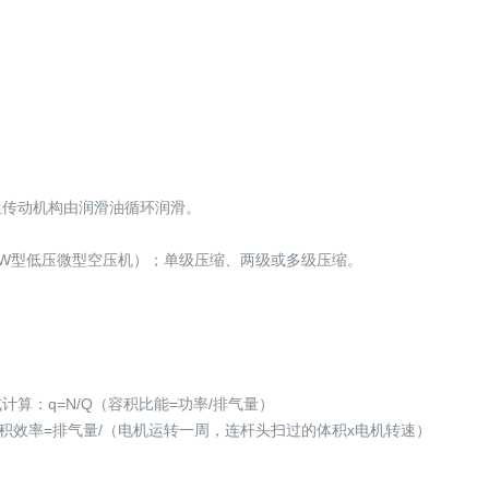
。
但传动机构由润滑油循环润滑。
W型低压微型空压机）；单级压缩、两级或多级压缩。
算：q=N/Q（容积比能=功率/排气量）
：容积效率=排气量/（电机运转一周，连杆头扫过的体积x电机转速）