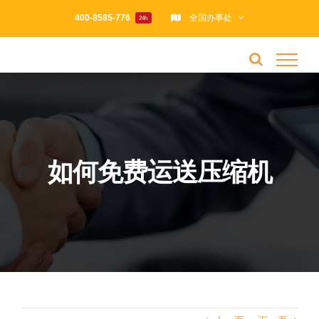
跳
400-8585-776
全国办事处
24h
过
内
容
如何免费运送压缩机