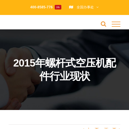
跳
400-8585-776
全国办事处
24h
过
内
容
2015年螺杆式空压机配
件行业现状