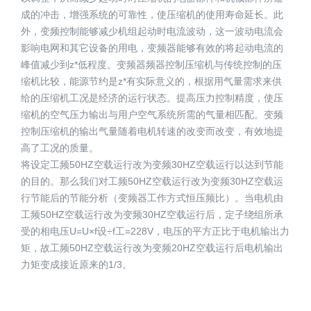
成的冲击，增强系统的可靠性，使压缩机的使用寿命延长。此
外，变频控制能够减少机组起动时电流波动，这一波动电流会
影响电网和其它设备的用电，变频器能够有效的将起动电流的
峰值减少到z*低程度。变频器频器控制压缩机与传统控制的压
缩机比较，能源节约是z*有实际意义的，根据用气量需求来供
给的压缩机工况是经济的运行状态。提高压力控制精度，使压
缩机的空气压力输出与用户空气系统所需的气量相匹配。变频
控制压缩机的输出气量随着电机转速的改变而改变，有效地提
高了工况的质量。
将设定工频50HZ空载运行改为变频30HZ空载运行以达到节能
的目的。那么我们对工频50HZ空载运行改为变频30HZ空载运
行节能后的节能分析（变频器工作方式恒压频比）。当电机由
工频50HZ空载运行改为变频30HZ空载运行后，定子绕组所承
受的相电压U=U×f设÷f工=228V，电压的平方正比于电机输出力
矩，故工频50HZ空载运行改为变频20HZ空载运行后电机输出
力矩变成接近原来的1/3。