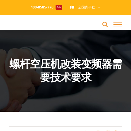
跳
400-8585-776
全国办事处
24h
过
内
容
螺杆空压机改装变频器需
要技术要求