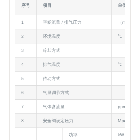
序号
项目
单位
1
容积流量 / 排气压力
（m³/min）
2
环境温度
℃
3
冷却方式
4
排气温度
℃
5
传动方式
6
气量调节方式
7
气体含油量
ppm
8
安全阀设定压力
Mpa
功率
kW