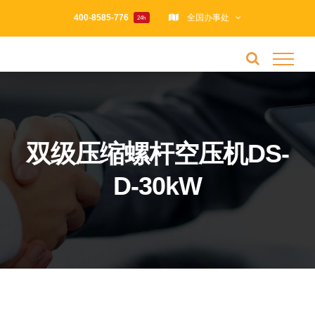
跳
400-8585-776
全国办事处
24h
过
内
容
双级压缩螺杆空压机DS-
D-30kW