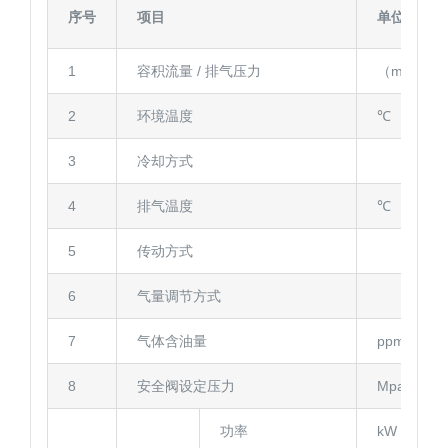
序号
项目
单位
1
容积流量 / 排气压力
（m³/min）
2
环境温度
℃
3
冷却方式
4
排气温度
℃
5
传动方式
6
气量调节方式
7
气体含油量
ppm
8
安全阀设定压力
Mpa
功率
kW