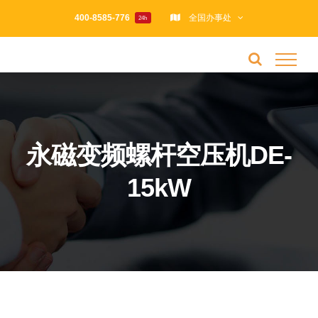
跳
400-8585-776
全国办事处
24h
过
内
容
永磁变频螺杆空压机DE-
15kW