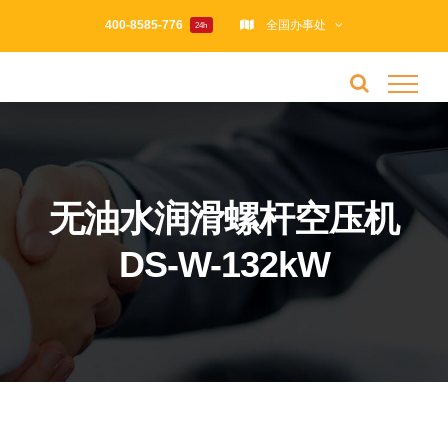
跳
400-8585-776
全国办事处
24h
过
内
容
无油水润滑螺杆空压机
DS-W-132kW