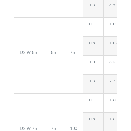
1.3
4.8
0.7
10.5
0.8
10.2
DS-W-55
55
75
1.0
8.6
1.3
7.7
0.7
13.6
0.8
13
DS-W-75
75
100