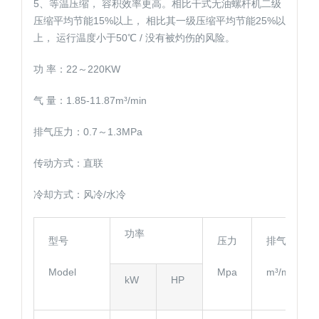
5、等温压缩， 容积效率更高。相比干式无油螺杆机二级
压缩平均节能15%以上， 相比其一级压缩平均节能25%以
上， 运行温度小于50℃ / 没有被灼伤的风险。
功 率：22～220KW
气 量：1.85-11.87m³/min
排气压力：0.7～1.3MPa
传动方式：直联
冷却方式：风冷/水冷
功率
型号
压力
排气量
Model
Mpa
m³/min
kW
HP