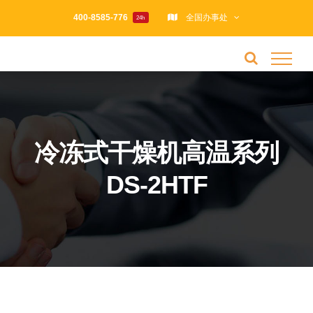
跳
400-8585-776
全国办事处
24h
过
内
容
冷冻式干燥机高温系列
DS-2HTF