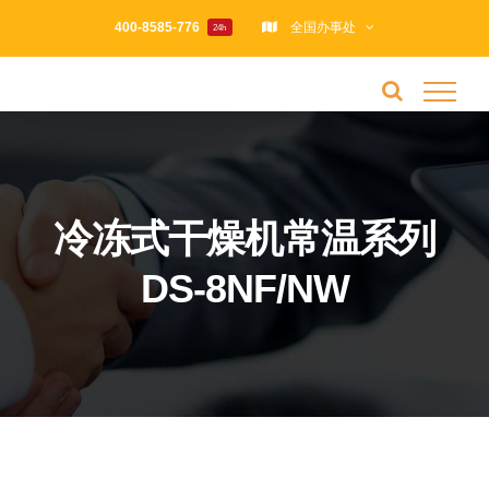
跳
400-8585-776
全国办事处
24h
过
内
容
冷冻式干燥机常温系列
DS-8NF/NW