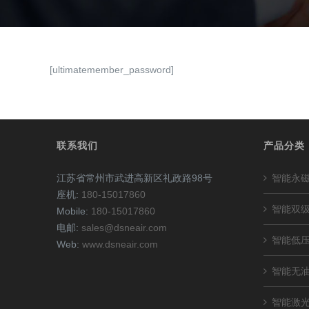
[ultimatemember_password]
联系我们
产品分类
江苏省常州市武进高新区礼政路98号
智能永
座机:
180-15017860
智能双
Mobile:
180-15017860
电邮:
sales@dsneair.com
智能低
Web:
www.dsneair.com
智能无
智能激