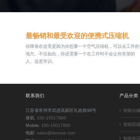
最畅销和最受欢迎的便携式压缩机
你降落在这里是因为你想要一个空气压缩机，可以去工作的
地方。不仅如此，你还需要一个在工作时不会让你失望的
人。这是常识。
联系我们
产品分类
江苏省常州市武进高新区礼政路98号
智能永
座机:
180-15017860
智能双
Mobile:
180-15017860
电邮:
sales@dsneair.com
智能低