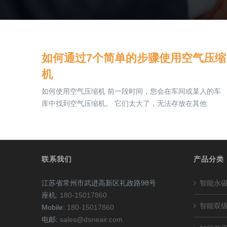
如何通过7个简单的步骤使用空气压缩
机
如何使用空气压缩机 前一段时间，您会在车间或某人的车
库中找到空气压缩机。 它们太大了，无法存放在其他
联系我们
产品分类
江苏省常州市武进高新区礼政路98号
智能永
座机:
180-15017860
智能双
Mobile:
180-15017860
电邮:
sales@dsneair.com