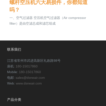
螺杆空压机六大易损件，你都知道
吗？
一、空气过滤器 空压机空气过滤器（Air compressor
filter）是由空滤总成和滤芯组成
联系我们
江苏省常州市武进高新区礼政路98号
座机:
180-15017860
Mobile:
180-15017860
电邮:
sales@dsneair.com
Web:
www.dsneair.com
产品分类