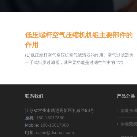
低压螺杆空气压缩机机组主要部件的
作用
(1)低压螺杆空气空压机空气滤清器的作用。空气过滤器为
一千式纸质过滤器，其主要功能是过滤空气中的尘埃
联系我们
产品分类
江苏省常州市武进高新区礼政路98号
智能永
座机:
180-15017860
智能双
Mobile:
180-15017860
电邮:
sales@dsneair.com