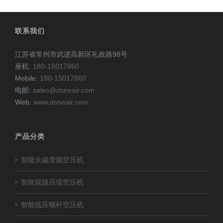
联系我们
江苏省常州市武进高新区礼政路98号
座机:
180-15017860
Mobile:
180-15017860
电邮:
sales@dsneair.com
Web:
www.dsneair.com
产品分类
智能永磁变频空压机
智能双级压缩空压机
智能低压螺杆空压机