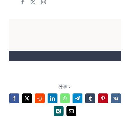
分享：
Facebook
X
Reddit
LinkedIn
WhatsApp
Telegram
Tumblr
Pinterest
Vk
Xing
电
邮