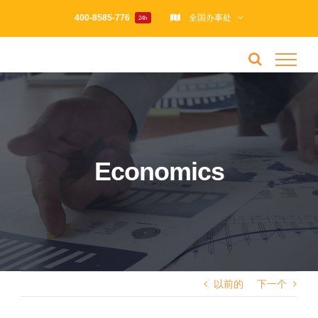
跳
400-8585-776
全国办事处
24h
过
内
容
Economics
以前的
下一个