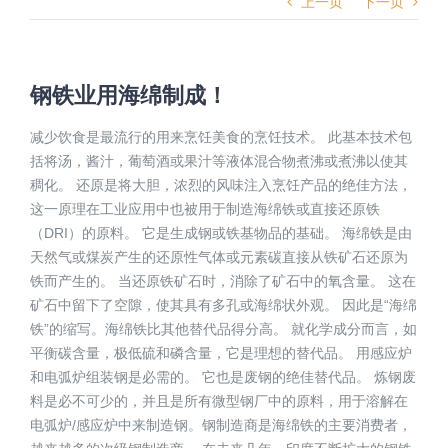
上一页
下一页
钢铁业用海绵制成！
减少饮食是最流行的用来烹饪美食的烹饪技术。 此基本技术包
括将汤，酱汁，葡萄酒或果汁等液体混合物煮沸或煮沸以使其
稠化。 还原是将大胆，浓烈的风味注入烹饪产品的绝佳方法，
这一原理在工业应用中也被用于制造海绵铁或直接还原铁
（DRI）的原料。 它是生成钢或铁基物品的基础。 海绵铁是由
天然气或煤炭产生的还原性气体或元素碳直接从铁矿石还原为
铁而产生的。 当还原铁矿石时，消除了矿石中的氧含量。 这在
矿石中留下了空隙，使其具有多孔或海绵状外观。 因此是“海绵
铁”的缩写。海绵铁比其他替代品得分高。 就化学成分而言，如
平衡碳含量，极低硫和磷含量，它是理想的替代品。 用感应炉
和电弧炉组装钢是必需的。 它也是废钢的绝佳替代品。 炼钢废
料是必不可少的，并且是所有微型钢厂中的原料，用于溶解在
电弧炉/感应炉中来制造钢。钢制造商是海绵铁的主要消费者，