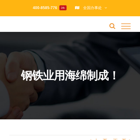
跳
400-8585-776
全国办事处
24h
过
内
容
钢铁业用海绵制成！