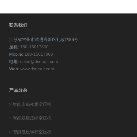
联系我们
江苏省常州市武进高新区礼政路98号
座机:
180-15017860
Mobile:
180-15017860
电邮:
sales@dsneair.com
Web:
www.dsneair.com
产品分类
智能永磁变频空压机
智能双级压缩空压机
智能低压螺杆空压机