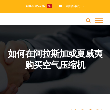
跳
400-8585-776
全国办事处
24h
过
内
容
如何在阿拉斯加或夏威夷
购买空气压缩机