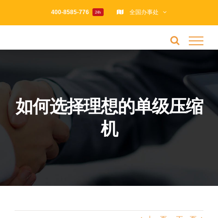
跳
400-8585-776
全国办事处
24h
过
内
容
如何选择理想的单级压缩
机