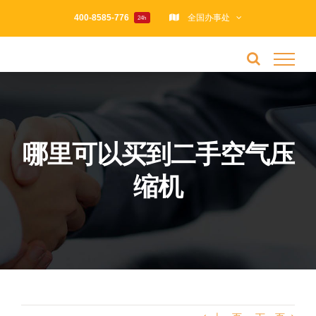
跳
400-8585-776
全国办事处
24h
过
内
容
哪里可以买到二手空气压
缩机