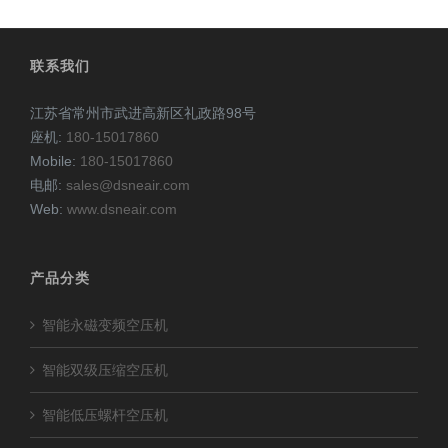
联系我们
江苏省常州市武进高新区礼政路98号
座机:
180-15017860
Mobile:
180-15017860
电邮:
sales@dsneair.com
Web:
www.dsneair.com
产品分类
智能永磁变频空压机
智能双级压缩空压机
智能低压螺杆空压机