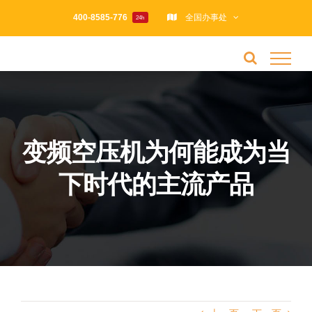
跳
400-8585-776
全国办事处
24h
过
内
容
变频空压机为何能成为当
下时代的主流产品