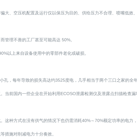
露偏大、空压机配置及运行仅以保压为目的、供给压力不合理、喷嘴低效
而管理不善的工厂甚至可能高达 50%。
90%以上来自设备使用中的零部件老化或破损。
泄漏小孔，每年导致的损失高达约3525度电，几乎相当于两个三口之家的全
。当前国内一些企业在开始利用ECOSO泄露检测仪及泄露点扫描枪查漏
。这种方式在没有供气的情况下也仍需消耗40%～70%额定功率的电力
统等措施对削减电力十分奏效。