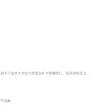
容易为了追求大冲击力而擅自扩大喷嘴喷口、提高供给压力，
供气现象。