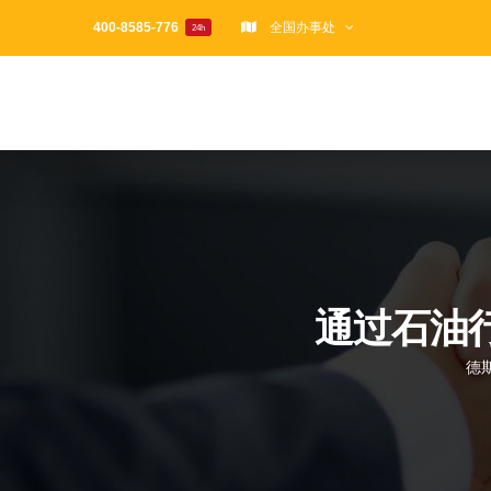
跳
400-8585-776
全国办事处
24h
过
内
容
通过石油
德