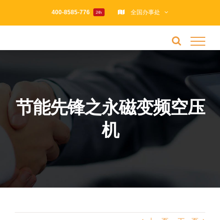
跳
400-8585-776
全国办事处
24h
过
内
容
节能先锋之永磁变频空压
机