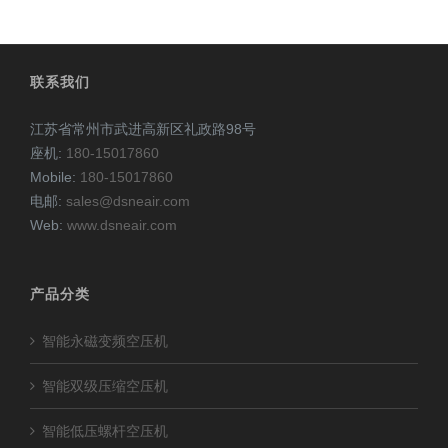
联系我们
江苏省常州市武进高新区礼政路98号
座机:
180-15017860
Mobile:
180-15017860
电邮:
sales@dsneair.com
Web:
www.dsneair.com
产品分类
智能永磁变频空压机
智能双级压缩空压机
智能低压螺杆空压机