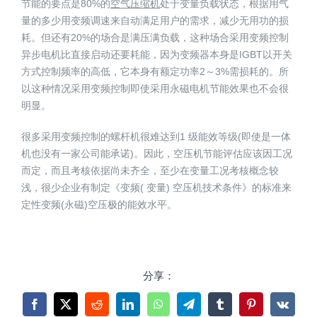
节能的要点是80%的
空气压缩机
处于变量负载状态，根据用气
量的多少用变频调速来自动满足用户的需求，减少无用功的损
耗。但还有20%的场合是满压满负载，这种场合采用变频控制
异步电机比直接启动还要耗能，因为变频器本身是IGBT以开关
方式控制频率的高低，它本身有额定功率2～3%需损耗的。所
以这种情况采用变频控制即使采用永磁电机节能效果也不会很
明显。
很多采用变频控制的螺杆机很难达到1 级能效等级(即使是一体
机也没有一家公司能承诺)。因此，空压机节能评估应该因工况
而定，而且考核依据尚未齐全，至少在变量工况考核概念较
浅，很少企业有制定《变频( 变量) 空压机技术条件》的标准来
定性变频(永磁)空压极的能效水平。
分享：
Facebook
X
Reddit
LinkedIn
WhatsApp
Telegram
Tumblr
Pinterest
Vk