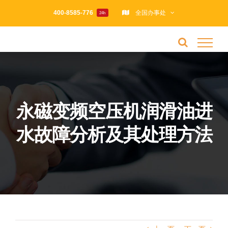
跳
400-8585-776
全国办事处
24h
过
内
容
永磁变频空压机润滑油进
水故障分析及其处理方法