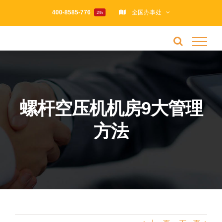
跳
400-8585-776
全国办事处
24h
过
内
容
螺杆空压机机房9大管理
方法