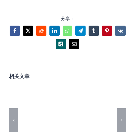
分享：
Facebook
X
Reddit
LinkedIn
WhatsApp
Telegram
Tumblr
Pinterest
Vk
Xing
电
邮
相关文章