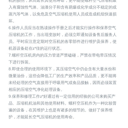
机的损伤，从而延长其使用寿命，更不能使螺杆空气压缩机吸
入有腐蚀性气体、油漆分子和含有易爆或化学成分不稳定的或
蒸汽等气体，以免危及空气压缩机使用人员或造成机组快速损
坏。
6.操作人员应当在熟读操作手册之后才能实行操作和保养空气
压缩机的工作，当出现变故时，必须立即通知设备售后服务人
员。平时应注意定期对空压机的各零部件进行维护及保养，使
机器设备处在z*佳的运行状态。
7.螺杆空压机房内的压力管道严禁磕碰，严禁在带电带压情况
下进行拆装。
8.即使合理的使用环境下，其压缩空气中仍会含有大量水份和
微量油份，这些会降低工厂的生产效率和产品品质，更不能将
未经处理的空气直接用于呼吸用气或食品接触，因而必须装置
相应的压缩空气净化处理设备。
9.保养和修理工作z*好通过有一定信用的经验的公司来购买产
品、压缩机机油和其他使用材料。螺杆空压机作为一种比较普
遍的设备，在其维护上也是有诸多的细节的。做好了保养维
护，才能延长空气压缩机的使用寿命。