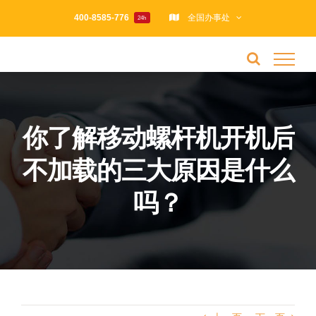
跳
400-8585-776
全国办事处
24h
过
内
容
你了解移动螺杆机开机后
不加载的三大原因是什么
吗？