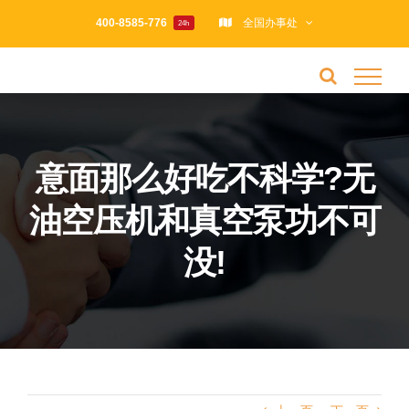
跳
400-8585-776
全国办事处
24h
过
内
容
意面那么好吃不科学?无
油空压机和真空泵功不可
没!