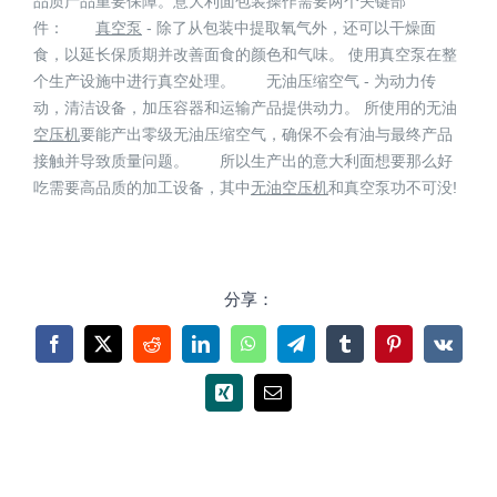
品质产品重要保障。意大利面包装操作需要两个关键部
件：
真空泵
- 除了从包装中提取氧气外，还可以干燥面
食，以延长保质期并改善面食的颜色和气味。 使用真空泵在整
个生产设施中进行真空处理。 无油压缩空气 - 为动力传
动，清洁设备，加压容器和运输产品提供动力。 所使用的无油
空压机
要能产出零级无油压缩空气，确保不会有油与最终产品
接触并导致质量问题。 所以生产出的意大利面想要那么好
吃需要高品质的加工设备，其中
无油空压机
和真空泵功不可没!
分享：
Facebook
X
Reddit
LinkedIn
WhatsApp
Telegram
Tumblr
Pinterest
Vk
Xing
电
邮