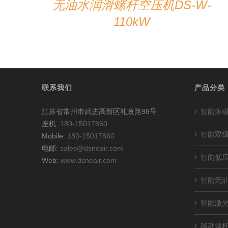
无油水润滑螺杆空压机DS-W-
110kW
联系我们
产品分类
江苏省常州市武进高新区礼政路98号
智能永
座机:
180-15017860
智能双
Mobile:
180-15017860
电邮:
sales@dsneair.com
智能低
Web:
www.dsneair.com
智能无
智能激
移动螺